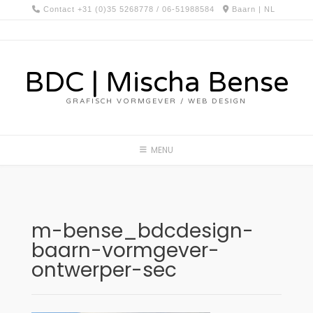
Spring
Contact +31 (0)35 5268778 / 06-51988584
Baarn | NL
naar
inhoud
BDC | Mischa Bense
GRAFISCH VORMGEVER / WEB DESIGN
MENU
m-bense_bdcdesign-
baarn-vormgever-
ontwerper-sec