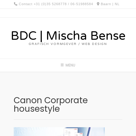
Spring
Contact +31 (0)35 5268778 / 06-51988584
Baarn | NL
naar
inhoud
BDC | Mischa Bense
GRAFISCH VORMGEVER / WEB DESIGN
MENU
Canon Corporate
housestyle