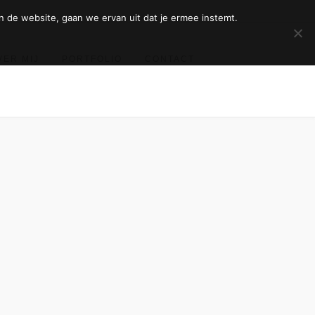
n de website, gaan we ervan uit dat je ermee instemt.
VER MIJ
PORTFOLIO
CONTACT