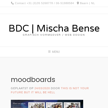
Spring
Contact +31 (0)35 5268778 / 06-51988584
Baarn | NL
naar
inhoud
BDC | Mischa Bense
GRAFISCH VORMGEVER / WEB DESIGN
MENU
moodboards
GEPLAATST OP
24/03/2020
DOOR
THIS IS NOT YOUR
FUTURE BUT IT WILL BE HELL