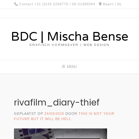
Spring
Contact +31 (0)35 5268778 / 06-51988584
Baarn | NL
naar
inhoud
BDC | Mischa Bense
GRAFISCH VORMGEVER / WEB DESIGN
MENU
rivafilm_diary-thief
GEPLAATST OP
24/03/2020
DOOR
THIS IS NOT YOUR
FUTURE BUT IT WILL BE HELL